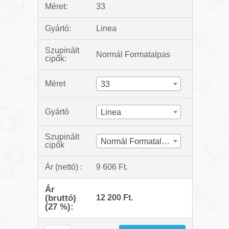
Méret:
33
Gyártó:
Linea
Szupinált
Normál Formatalpas
cipők:
Méret
33
Gyártó
Linea
Szupinált
Normál Formatalpas
cipők
Ár (nettó) :
9 606 Ft.
Ár
(bruttó)
12 200 Ft.
(27 %):