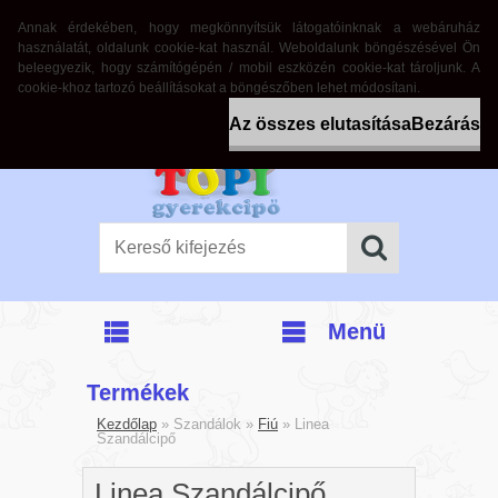
Annak érdekében, hogy megkönnyítsük látogatóinknak a webáruház
Bejelentkezés
Regisztráció
használatát, oldalunk cookie-kat használ. Weboldalunk böngészésével Ön
beleegyezik, hogy számítógépén / mobil eszközén cookie-kat tároljunk. A
cookie-khoz tartozó beállításokat a böngészőben lehet módosítani.
Az összes elutasítása
Bezárás
Menü
Termékek
Kezdőlap
»
Szandálok
»
Fiú
»
Linea
Szandálcipő
Linea Szandálcipő