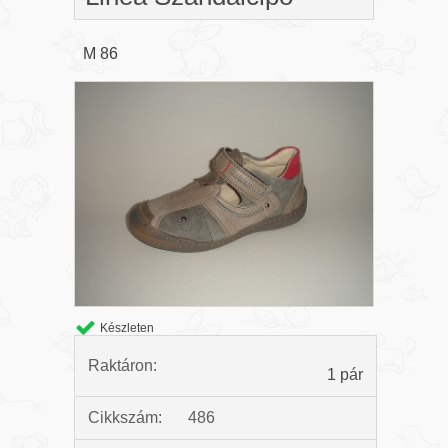
M 86
Készleten
Raktáron:
1 pár
Cikkszám:
486